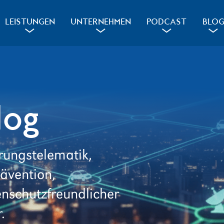
LEISTUNGEN
UNTERNEHMEN
PODCAST
BLO
a
a
a
a
log
rungstelematik,
rävention,
schutzfreundlicher
.