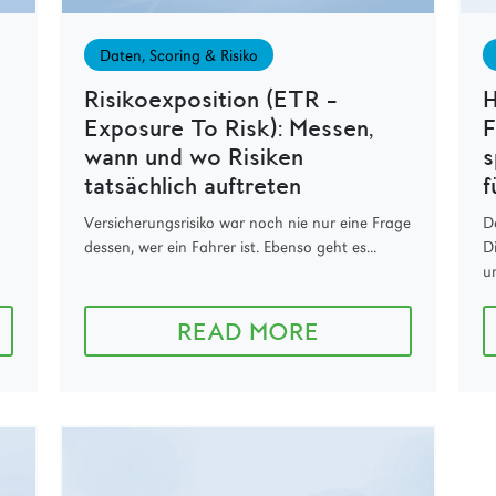
Daten, Scoring & Risiko
Risikoexposition (ETR –
H
Exposure To Risk): Messen,
F
wann und wo Risiken
s
tatsächlich auftreten
f
Versicherungsrisiko war noch nie nur eine Frage
Da
dessen, wer ein Fahrer ist. Ebenso geht es...
D
u
READ MORE