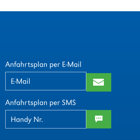
Anfahrtsplan per E-Mail
Bitte
Bitte
lasse
lasse
m
dieses
dieses
Feld
Feld
leer.
leer.
Anfahrtsplan per SMS
w