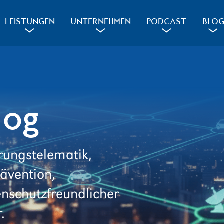
LEISTUNGEN
UNTERNEHMEN
PODCAST
BLO
a
a
a
a
log
rungstelematik,
rävention,
schutzfreundlicher
.