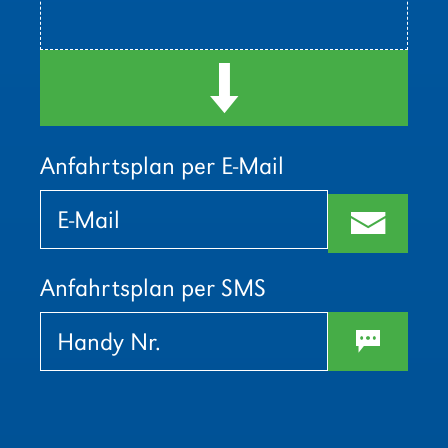
d
Anfahrtsplan per E-Mail
Bitte
Bitte
lasse
lasse
m
dieses
dieses
Feld
Feld
leer.
leer.
Anfahrtsplan per SMS
w