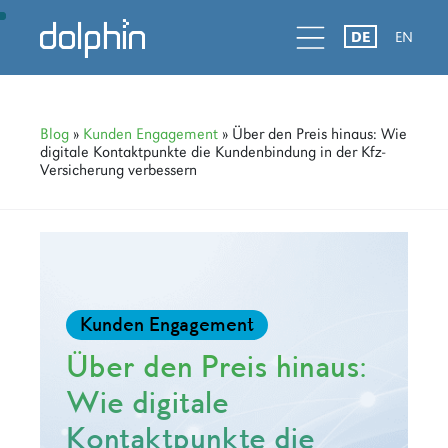
Zur
Skip
Zur
d
l
d
DE
EN
Hauptnavigation
to
Hauptsidebar
springen
main
springen
content
Blog
»
Kunden Engagement
» Über den Preis hinaus: Wie
digitale Kontaktpunkte die Kundenbindung in der Kfz-
Versicherung verbessern
Kunden Engagement
Über den Preis hinaus:
Wie digitale
Kontaktpunkte die